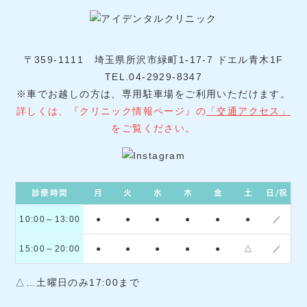
〒359-1111 埼玉県所沢市緑町1-17-7 ドエル青木1F
TEL.04-2929-8347
※車でお越しの方は、専用駐車場をご利用いただけます。
詳しくは、『クリニック情報ページ』の
「交通アクセス」
をご覧ください。
診療時間
月
火
水
木
金
土
日/祝
10:00～13:00
●
●
●
●
●
●
／
15:00～20:00
●
●
●
●
●
△
／
△…土曜日のみ17:00まで